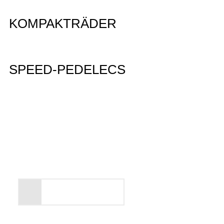
KOMPAKTRÄDER
SPEED-PEDELECS
Entdecken Sie unsere
PEGASUS Markenwelt
Alles anzeigen