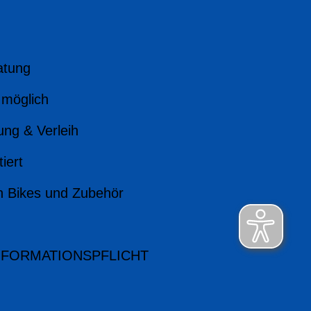
atung
 möglich
ung & Verleih
iert
n Bikes und Zubehör
NFORMATIONSPFLICHT