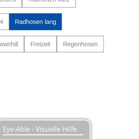
4
Radhosen lang
ownhill
Freizeit
Regenhosen