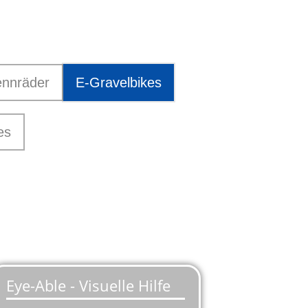
nnräder
E-Gravelbikes
es