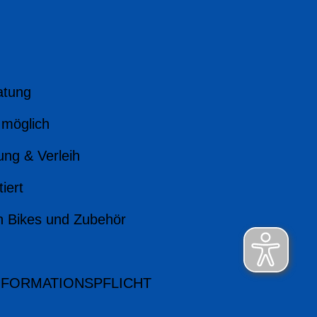
atung
 möglich
ung & Verleih
iert
n Bikes und Zubehör
NFORMATIONSPFLICHT