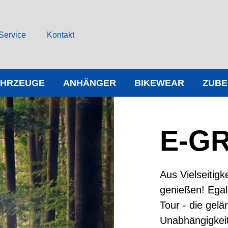
Service
Kontakt
AHRZEUGE
ANHÄNGER
BIKEWEAR
ZUB
E-G
Aus Vielseitigk
genießen! Egal
Tour - die gel
Unabhängigkeit 