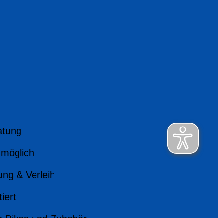
atung
 möglich
ung & Verleih
iert