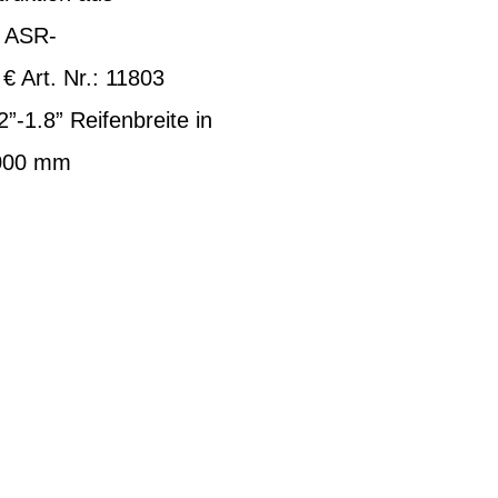
• ASR-
€ Art. Nr.: 11803
”-1.8” Reifenbreite in
1000 mm