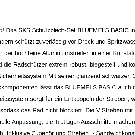
ng! Das SKS Schutzblech-Set BLUEMELS BASIC integ
dern schützt zuverlässig vor Dreck und Spritzwass
n der hochfeine Aluminiumstreifen in einer Kunst
d die Radschützer extrem robust, biegesteif und k
 Sicherheitssystem Mit seiner glänzend schwarzen
skomponenten lässt das BLUEMELS BASIC auch o
eitssystem sorgt für ein Entkoppeln der Streben,
sodass das Rad nicht blockiert. Die V-Streben mit
duelle Anpassung, die Tretlager-Ausschnitte mache
 Inklusive Zubehör und Streben. • Sandwichkonst