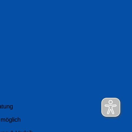
atung
 möglich