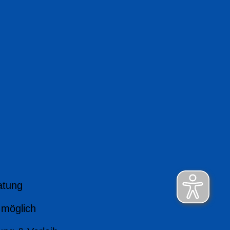
atung
 möglich