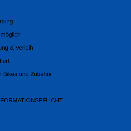
atung
 möglich
ung & Verleih
iert
n Bikes und Zubehör
NFORMATIONSPFLICHT