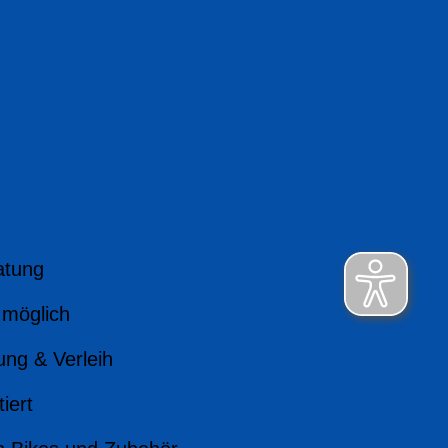
atung
 möglich
ung & Verleih
iert