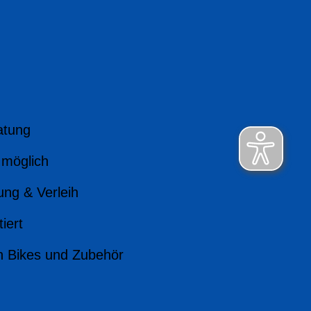
atung
 möglich
ung & Verleih
iert
n Bikes und Zubehör