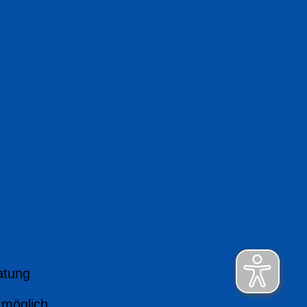
atung
 möglich