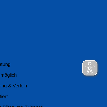
atung
 möglich
ung & Verleih
iert